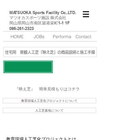
MATSUOKA Sports Facility Co,.LTD.
マツオカスポーツ施設 株式会社
​岡山県岡山市南区築港栄町1-1 1F
​086-261-2323
HOME
JOBs
Performa
Contact
住宅用 景観人工芝『映え芝』の商品説明と施工手順
​映え芝の施工例はコチラ
​『映え芝』 簡単見積もりはコチラ
教育現場人工芝化プロジェクトについて
人工芝墓地について
​教育現場人工芝化プロジェクトとは