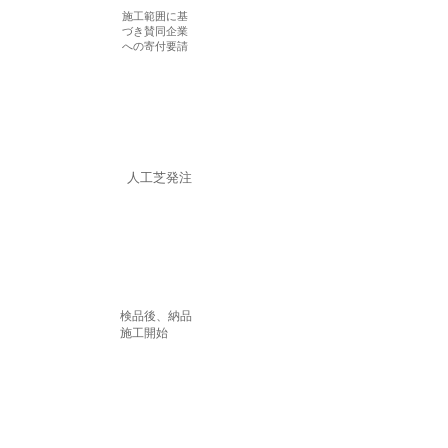
​施工範囲に基
づき賛同企業
への寄付要請
​人工芝発注
​検品後、納品
​施工開始