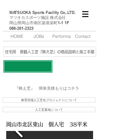
MATSUOKA Sports Facility Co,.LTD.
マツオカスポーツ施設 株式会社
​岡山県岡山市南区築港栄町1-1 1F
​086-261-2323
HOME
JOBs
Performa
Contact
住宅用 景観人工芝『映え芝』の商品説明と施工手順
​映え芝の施工例はコチラ
​『映え芝』 簡単見積もりはコチラ
教育現場人工芝化プロジェクトについて
人工芝墓地について
​岡山市北区東山 個人宅 38平米