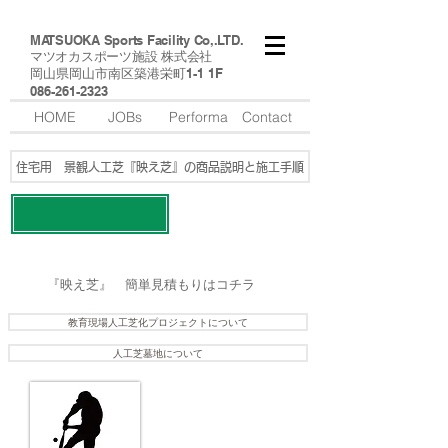
MATSUOKA Sports Facility Co,.LTD.
マツオカスポーツ施設 株式会社
​岡山県岡山市南区築港栄町1-1 1F
​086-261-2323
HOME
JOBs
Performa
Contact
住宅用 景観人工芝『映え芝』の商品説明と施工手順
​映え芝の施工例はコチラ
​『映え芝』 簡単見積もりはコチラ
教育現場人工芝化プロジェクトについて
人工芝墓地について