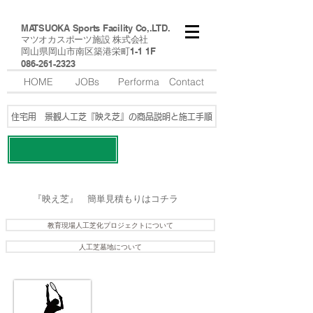
MATSUOKA Sports Facility Co,.LTD.
マツオカスポーツ施設 株式会社
​岡山県岡山市南区築港栄町1-1 1F
​086-261-2323
HOME
JOBs
Performa
Contact
住宅用 景観人工芝『映え芝』の商品説明と施工手順
​映え芝の施工例はコチラ
​『映え芝』 簡単見積もりはコチラ
教育現場人工芝化プロジェクトについて
人工芝墓地について